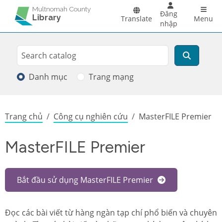
Skip to main content
Main 
Multnomah County
Đăng
Library
Translate
Menu
nhập
Search
Tìm kiếm
Danh mục
Trang mạng
Breadcrumb
Trang chủ
Công cụ nghiên cứu
MasterFILE Premier
MasterFILE Premier
Bắt đầu sử dụng MasterFILE Premier
Đọc các bài viết từ hàng ngàn tạp chí phổ biến và chuyên