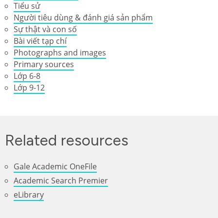
Tiểu sử
Người tiêu dùng & đánh giá sản phẩm
Sự thật và con số
Bài viết tạp chí
Photographs and images
Primary sources
Lớp 6-8
Lớp 9-12
Related resources
Gale Academic OneFile
Academic Search Premier
eLibrary