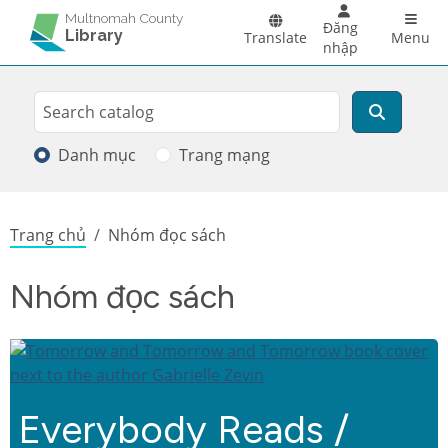
Skip to main content
Main 
Multnomah County
Đăng
Library
Translate
Menu
nhập
Search
Tìm kiếm
Danh mục
Trang mạng
Breadcrumb
Trang chủ
Nhóm đọc sách
Nhóm đọc sách
Everybody Reads /