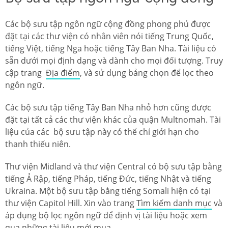
Các bộ sưu tập ngôn ngữ cộng đồng phong phú được
đặt tại các thư viện có nhân viên nói tiếng Trung Quốc,
tiếng Việt, tiếng Nga hoặc tiếng Tây Ban Nha. Tài liệu có
sẵn dưới mọi định dạng và dành cho mọi đối tượng. Truy
cập trang
Địa điểm
, và sử dụng bảng chọn để lọc theo
ngôn ngữ.
Các bộ sưu tập tiếng Tây Ban Nha nhỏ hơn cũng được
đặt tại tất cả các thư viện khác của quận Multnomah. Tài
liệu của các bộ sưu tập này có thể chỉ giới hạn cho
thanh thiếu niên.
Thư viện Midland và thư viện Central có bộ sưu tập bằng
tiếng Ả Rập, tiếng Pháp, tiếng Đức, tiếng Nhật và tiếng
Ukraina. Một bộ sưu tập bằng tiếng Somali hiện có tại
thư viện Capitol Hill. Xin vào trang
Tìm kiếm danh mục
và
áp dụng bộ lọc ngôn ngữ để định vị tài liệu hoặc xem
qua
những tài liệu mới mua
.