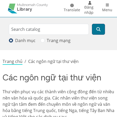
Skip to main content
Main 
Multnomah County
Đăng
Library
Translate
Menu
nhập
Search
Tìm kiếm
Danh mục
Trang mạng
Breadcrumb
Trang chủ
Các ngôn ngữ tại thư viện
Các ngôn ngữ tại thư viện
Thư viện phục vụ các thành viên cộng đồng đến từ nhiều
nền văn hóa và quốc gia. Các nhân viên thư viện song
ngữ tận tâm đem đến chuyên môn về ngôn ngữ và văn
hóa bằng tiếng Trung quốc, tiếng Nga, tiếng Tây Ban Nha
và tiếng Việt cho các dịch vụ sau: