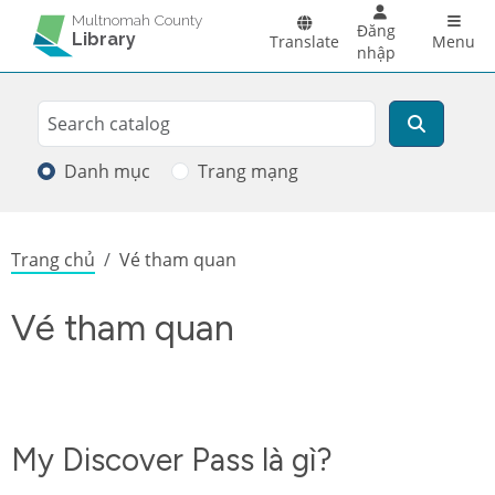
Skip to main content
Main 
Multnomah County
Đăng
Library
Translate
Menu
nhập
Search
Tìm kiếm
Danh mục
Trang mạng
Breadcrumb
Trang chủ
Vé tham quan
Vé tham quan
My Discover Pass là gì?