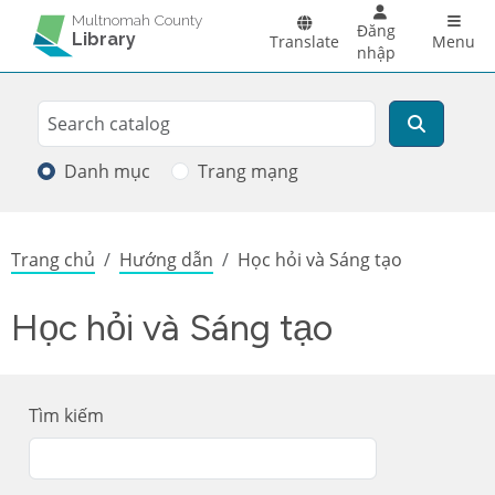
Skip to main content
Main 
Multnomah County
Đăng
Library
Translate
Menu
nhập
Search
Tìm kiếm
Danh mục
Trang mạng
Breadcrumb
Trang chủ
Hướng dẫn
Học hỏi và Sáng tạo
Học hỏi và Sáng tạo
Tìm kiếm