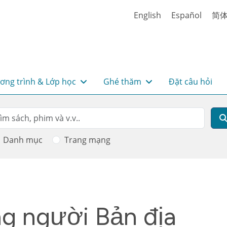
English
Español
简
ơng trình & Lớp học
Ghé thăm
Đặt câu hỏi
rch
m kiếm
Danh mục
Trang mạng
g người Bản địa