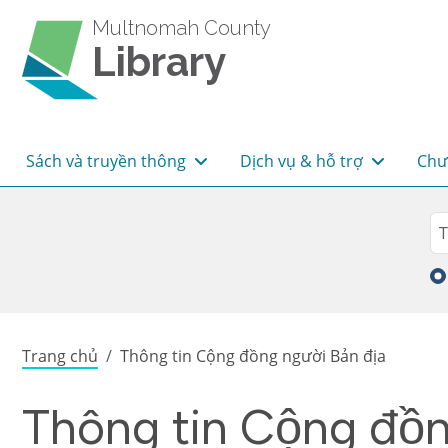
Skip to main content
Multnomah County
Library
Main navigation
Sách và truyền thông
Dịch vụ & hỗ trợ
Chư
Sea
Tì
Breadcrumb
Trang chủ
Thông tin Cộng đồng người Bản địa
Thông tin Cộng đồn