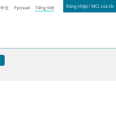
Login / My
Đăng nhập / MCL của tôi
体中文
Русский
Tiếng Việt