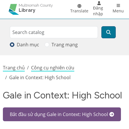
Skip to main content
Main 
Multnomah County
Đăng
Library
Translate
Menu
nhập
Search
Tìm kiếm
Danh mục
Trang mạng
Breadcrumb
Trang chủ
Công cụ nghiên cứu
Gale in Context: High School
Gale in Context: High School
Bắt đầu sử dụng Gale in Context: High School