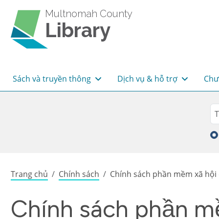
Skip to main content
Multnomah County
Library
Main navigation
Sách và truyền thông
Dịch vụ & hỗ trợ
Chư
Sea
Tì
Breadcrumb
Trang chủ
Chính sách
Chính sách phần mềm xã hội c
Chính sách phần mề