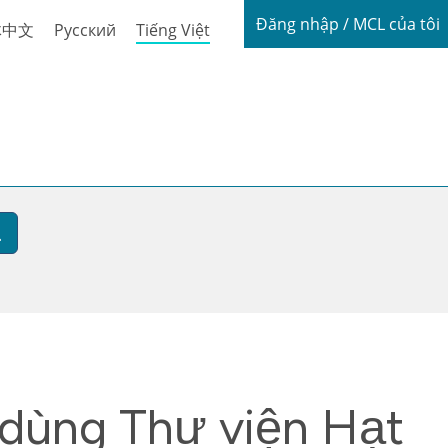
Login / My
Đăng nhập / MCL của tôi
体中文
Русский
Tiếng Việt
 dùng Thư viện Hạt