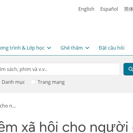
English
Español
简
ơng trình & Lớp học
Ghé thăm
Đặt câu hỏi
rch
m kiếm
Danh mục
Trang mạng
ho n...
m xã hội cho người