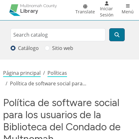
Pasar al contenido principal
Main 
Multnomah County
Iniciar
Library
Translate
Menú
Sesión
Search
Buscar
Catálogo
Sitio web
Sobrescribir enlaces de ayuda a la
Página principal
Políticas
Política de software social para...
Política de software social
para los usuarios de la
Biblioteca del Condado de
Multnomah