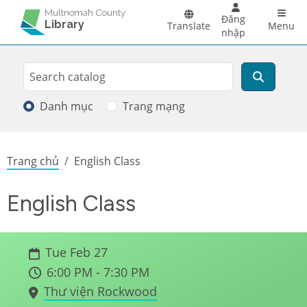
Skip to main content
Main 
Multnomah County
Đăng
Library
Translate
Menu
nhập
Search
Tìm kiếm
Danh mục
Trang mạng
Breadcrumb
Trang chủ
English Class
English Class
Tue Feb 27
6:00 PM - 7:30 PM
Thư viện Rockwood