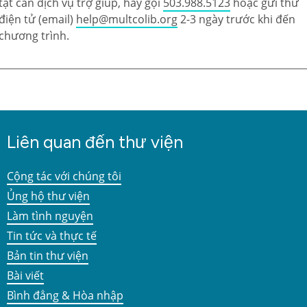
tật cần dịch vụ trợ giúp, hãy gọi
503.988.5123
hoặc gửi thư
điện tử (email)
help@multcolib.org
2-3 ngày trước khi đến
chương trình.
Liên quan đến thư viện
Cộng tác với chúng tôi
Ủng hộ thư viện
Làm tình nguyện
Tin tức và thực tế
Bản tin thư viện
Bài viết
Bình đẳng & Hòa nhập