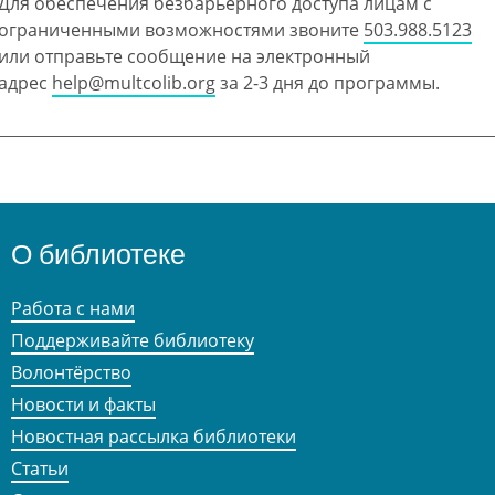
Для обеспечения безбарьерного доступа лицам с
ограниченными возможностями звоните
503.988.5123
или отправьте сообщение на электронный
адрес
help@multcolib.org
за 2-3 дня до программы.
О библиотеке
Работа с нами
Поддерживайте библиотеку
Волонтёрство
Новости и факты
Новостная рассылка библиотеки
Статьи