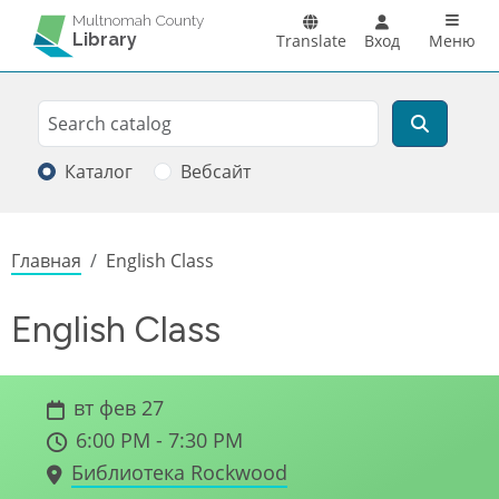
Перейти к основному содержанию
Main n
Multnomah County
Library
Translate
Вход
Меню
Search
Поиск
Каталог
Вебсайт
Строка навигации
Главная
English Class
English Class
вт фев 27
6:00 PM - 7:30 PM
Библиотека Rockwood