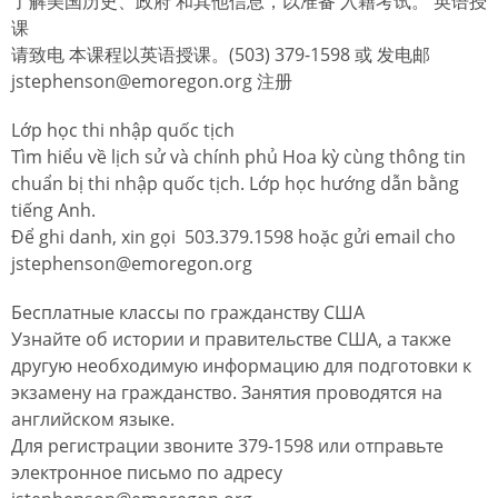
了解美国历史、政府 和其他信息，以准备 入籍考试。 英语授
课
请致电 本课程以英语授课。(503) 379-1598 或 发电邮
jstephenson@emoregon.org 注册
Lớp học thi nhập quốc tịch
Tìm hiểu về lịch sử và chính phủ Hoa kỳ cùng thông tin
chuẩn bị thi nhập quốc tịch. Lớp học hướng dẫn bằng
tiếng Anh.
Để ghi danh, xin gọi 503.379.1598 hoặc gửi email cho
jstephenson@emoregon.org
Бесплатные классы по гражданству США
Узнайте об истории и правительстве США, а также
другую необходимую информацию для подготовки к
экзамену на гражданство. Занятия проводятся на
английском языке.
Для регистрации звоните 379-1598 или отправьте
электронное письмо по адресу