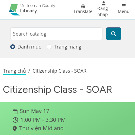
Skip to main content
Main 
Multnomah County
Đăng
Library
Translate
Menu
nhập
Search
Tìm kiếm
Danh mục
Trang mạng
Breadcrumb
Trang chủ
Citizenship Class - SOAR
Citizenship Class - SOAR
Sun May 17
1:00 PM - 3:30 PM
Thư viện Midland