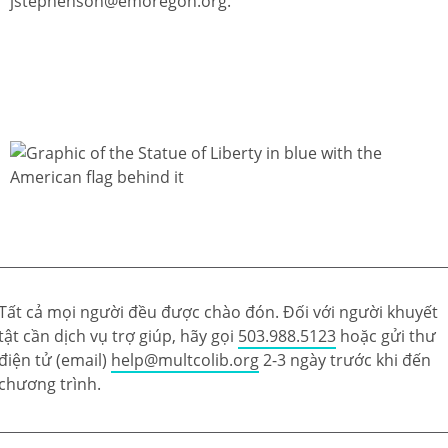
jstephenson@emoregon.org.
Tất cả mọi người đều được chào đón. Đối với người khuyết
tật cần dịch vụ trợ giúp, hãy gọi
503.988.5123
hoặc gửi thư
điện tử (email)
help@multcolib.org
2-3 ngày trước khi đến
chương trình.