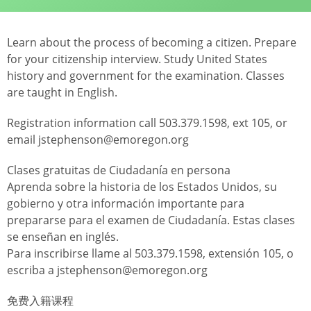
Learn about the process of becoming a citizen. Prepare
for your citizenship interview. Study United States
history and government for the examination. Classes
are taught in English.
Registration information call 503.379.1598, ext 105, or
email jstephenson@emoregon.org
Clases gratuitas de Ciudadanía en persona
Aprenda sobre la historia de los Estados Unidos, su
gobierno y otra información importante para
prepararse para el examen de Ciudadanía. Estas clases
se enseñan en inglés.
Para inscribirse llame al 503.379.1598, extensión 105, o
escriba a jstephenson@emoregon.org
免费入籍课程