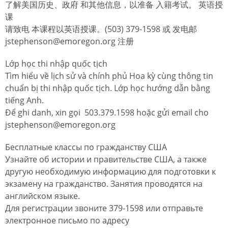
了解美国历史、政府 和其他信息，以准备 入籍考试。 英语授
课
请致电 本课程以英语授课。(503) 379-1598 或 发电邮
jstephenson@emoregon.org 注册
Lớp học thi nhập quốc tịch
Tìm hiểu về lịch sử và chính phủ Hoa kỳ cùng thông tin
chuẩn bị thi nhập quốc tịch. Lớp học hướng dẫn bằng
tiếng Anh.
Để ghi danh, xin gọi 503.379.1598 hoặc gửi email cho
jstephenson@emoregon.org
Бесплатные классы по гражданству США
Узнайте об истории и правительстве США, а также
другую необходимую информацию для подготовки к
экзамену на гражданство. Занятия проводятся на
английском языке.
Для регистрации звоните 379-1598 или отправьте
электронное письмо по адресу