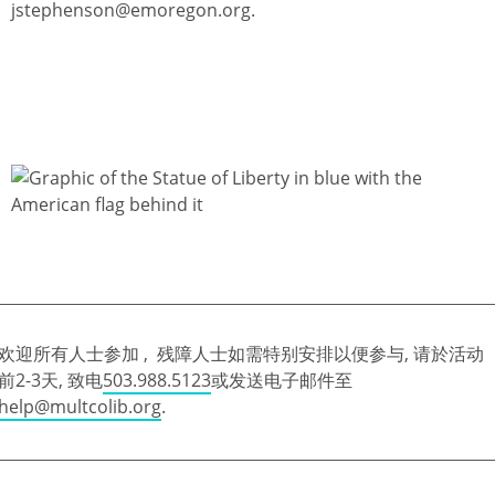
jstephenson@emoregon.org.
欢迎所有人士参加 , 残障人士如需特别安排以便参与, 请於活动
前2-3天, 致电
503.988.5123
或发送电子邮件至
help@multcolib.org
.