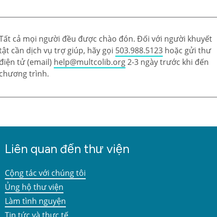
Tất cả mọi người đều được chào đón. Đối với người khuyết
tật cần dịch vụ trợ giúp, hãy gọi
503.988.5123
hoặc gửi thư
điện tử (email)
help@multcolib.org
2-3 ngày trước khi đến
chương trình.
Liên quan đến thư viện
Cộng tác với chúng tôi
Ủng hộ thư viện
Làm tình nguyện
Tin tức và thực tế