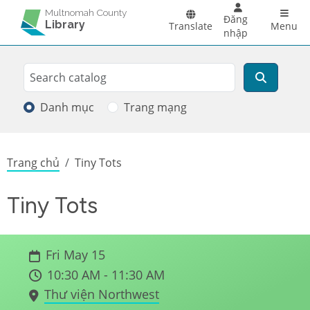
Skip to main content
Main 
Multnomah County
Đăng
Library
Translate
Menu
nhập
Search
Tìm kiếm
Danh mục
Trang mạng
Breadcrumb
Trang chủ
Tiny Tots
Tiny Tots
Fri May 15
10:30 AM - 11:30 AM
Thư viện Northwest