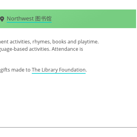
Northwest 图书馆
ent activities, rhymes, books and playtime.
uage-based activities. Attendance is
gifts made to
The Library Foundation
.