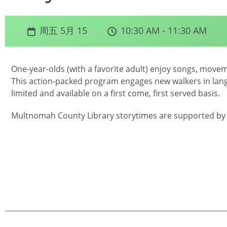
周五 5月 15
10:30 AM - 11:30 AM
One-year-olds (with a favorite adult) enjoy songs, movem
This action-packed program engages new walkers in lang
limited and available on a first come, first served basis.
Multnomah County Library storytimes are supported by 