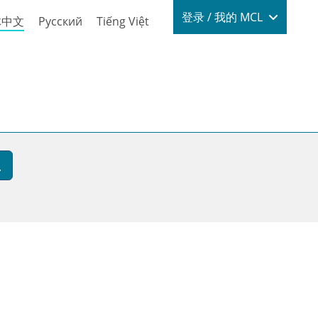
Login / My
登录 / 我的 MCL
体中文
Русский
Tiếng Việt