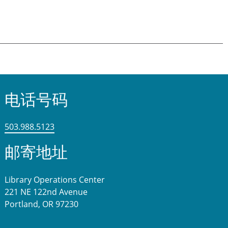
电话号码
503.988.5123
邮寄地址
Library Operations Center
221 NE 122nd Avenue
Portland, OR 97230