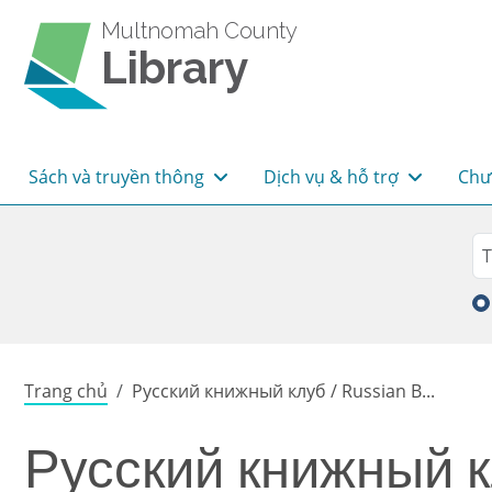
Skip to main content
Multnomah County
Library
Main navigation
Sách và truyền thông
Dịch vụ & hỗ trợ
Chư
Sea
Tì
Breadcrumb
Trang chủ
Русский книжный клуб / Russian B...
Русский книжный к