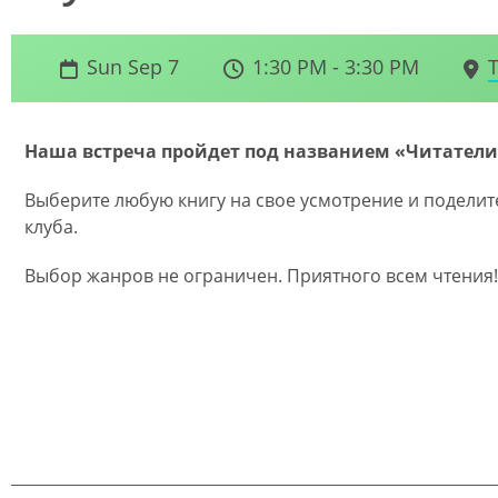
Sun Sep 7
1:30 PM - 3:30 PM
Наша встреча пройдет под названием «Читатели
Выберите любую книгу на свое усмотрение и поделит
клуба.
Выбор жанров не ограничен. Приятного всем чтения!