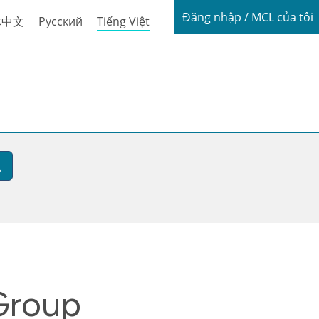
Login / My
Đăng nhập / MCL của tôi
体中文
Русский
Tiếng Việt
Group