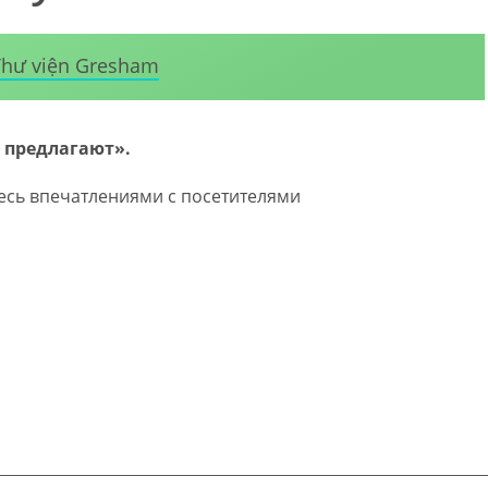
Thư viện Gresham
 предлагают».
есь впечатлениями с посетителями