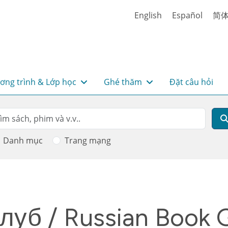
English
Español
简
ơng trình & Lớp học
Ghé thăm
Đặt câu hỏi
rch
m kiếm
Danh mục
Trang mạng
луб / Russian Book 