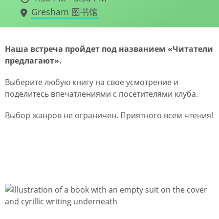
Gresham 图书馆
Наша встреча пройдет под названием «Читатели
предлагают».
Выберите любую книгу на свое усмотрение и
поделитесь впечатлениями с посетителями клуба.
Выбор жанров не ограничен. Приятного всем чтения!