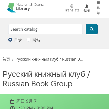
Main 
跳转到主要内容
Multnomah County
菜
Library
Translate
登录
单
Search
搜索
目录
网站
面包屑
首页
Русский книжный клуб / Russian B...
Русский книжный клуб /
Russian Book Group
周日 9月 7
1:30 PM - 3:30 PM