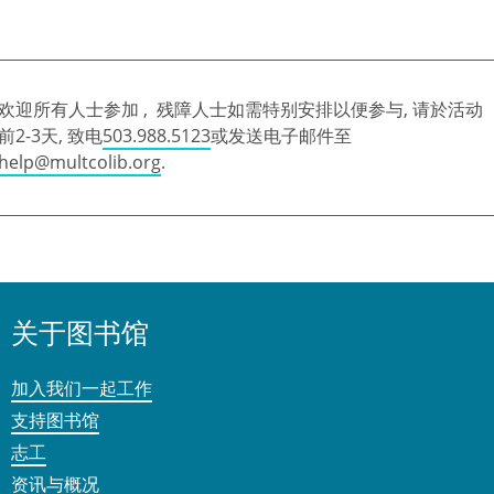
欢迎所有人士参加 , 残障人士如需特别安排以便参与, 请於活动
前2-3天, 致电
503.988.5123
或发送电子邮件至
help@multcolib.org
.
关于图书馆
加入我们一起工作
支持图书馆
志工
资讯与概况