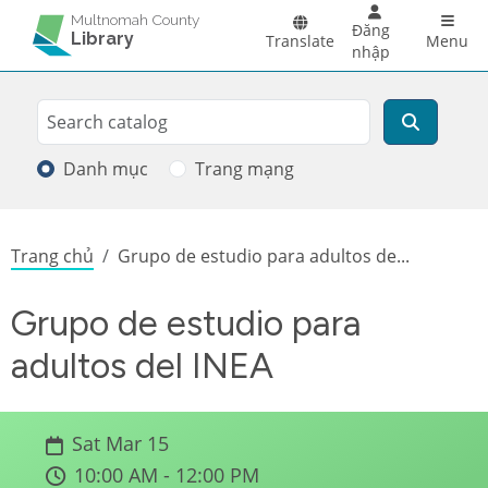
Skip to main content
Main 
Multnomah County
Đăng
Library
Translate
Menu
nhập
Search
Tìm kiếm
Danh mục
Trang mạng
Breadcrumb
Trang chủ
Grupo de estudio para adultos de...
Grupo de estudio para
adultos del INEA
Sat Mar 15
10:00 AM - 12:00 PM