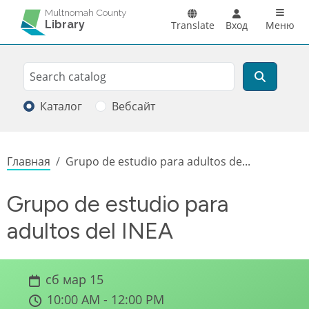
Перейти к основному содержанию
Main n
Multnomah County
Library
Translate
Вход
Меню
Search
Поиск
Каталог
Вебсайт
Строка навигации
Главная
Grupo de estudio para adultos de...
Grupo de estudio para
adultos del INEA
сб мар 15
10:00 AM - 12:00 PM