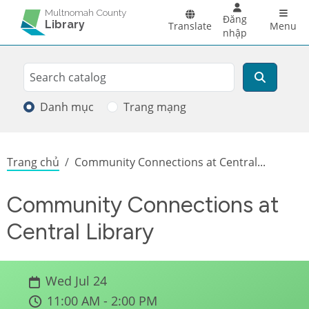
Skip to main content
Main 
Multnomah County
Đăng
Library
Translate
Menu
nhập
Search
Tìm kiếm
Danh mục
Trang mạng
Breadcrumb
Trang chủ
Community Connections at Central...
Community Connections at
Central Library
Wed Jul 24
11:00 AM - 2:00 PM