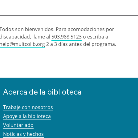
Todos son bienvenidos. Para acomodaciones por
discapacidad, llame al
503.988.5123
o escriba a
help@multcolib.org
2 a 3 días antes del programa.
Acerca de la biblioteca
Trabaje con nosotros
Apoye a la biblioteca
Voluntariado
Noticias y hechos