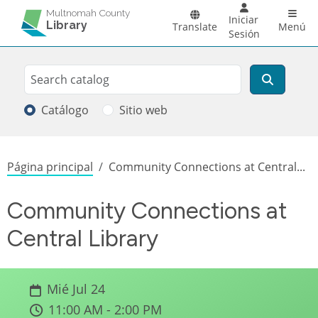
Pasar al contenido principal
Main 
Multnomah County
Iniciar
Library
Translate
Menú
Sesión
Search
Buscar
Catálogo
Sitio web
Sobrescribir enlaces de ayuda a la
Página principal
Community Connections at Central...
Community Connections at
Central Library
Mié Jul 24
11:00 AM - 2:00 PM