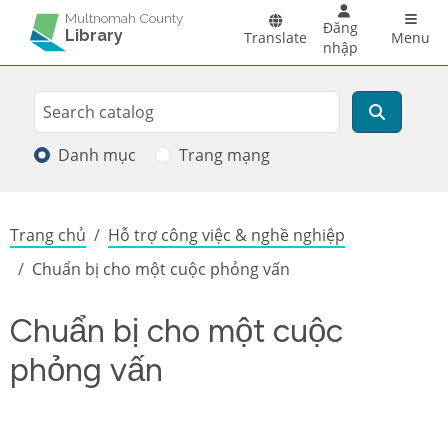
Skip to main content
Main 
Multnomah County
Đăng
Library
Translate
Menu
nhập
Search
Tìm kiếm
Danh mục
Trang mạng
Breadcrumb
Trang chủ
Hỗ trợ công việc & nghề nghiệp
Chuẩn bị cho một cuộc phỏng vấn
Chuẩn bị cho một cuộc
phỏng vấn