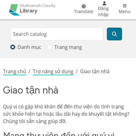
Skip to main content
Main 
Multnomah County
Đăng
Library
Translate
Menu
nhập
Search
Tìm kiếm
Danh mục
Trang mạng
Breadcrumb
Trang chủ
Trợ năng sử dụng
Giao tận nhà
Giao tận nhà
Quý vị có gặp khó khăn để đến thư viện do tình trạng
sức khỏe hiện tại hoặc lâu dài hay do khuyết tật không?
Chúng tôi sẵn sàng giúp đỡ.
Mang thư viện đến với quý vị