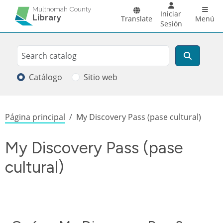
Pasar al contenido principal
Main 
Multnomah County
Iniciar
Library
Translate
Menú
Sesión
Search
Buscar
Catálogo
Sitio web
Sobrescribir enlaces de ayuda a la
Página principal
My Discovery Pass (pase cultural)
My Discovery Pass (pase
cultural)