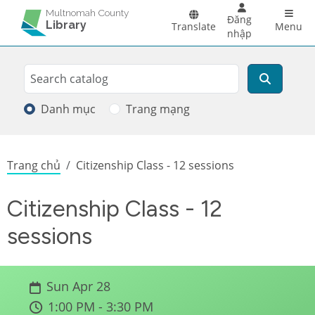
Skip to main content
Main 
Multnomah County
Đăng
Library
Translate
Menu
nhập
Search
Tìm kiếm
Danh mục
Trang mạng
Breadcrumb
Trang chủ
Citizenship Class - 12 sessions
Citizenship Class - 12
sessions
Sun Apr 28
1:00 PM - 3:30 PM