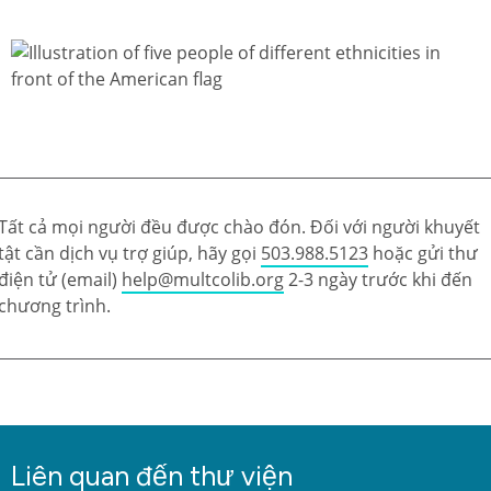
Tất cả mọi người đều được chào đón. Đối với người khuyết
tật cần dịch vụ trợ giúp, hãy gọi
503.988.5123
hoặc gửi thư
điện tử (email)
help@multcolib.org
2-3 ngày trước khi đến
chương trình.
Liên quan đến thư viện