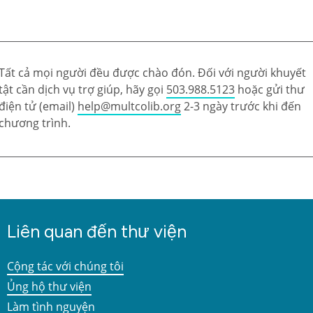
Tất cả mọi người đều được chào đón. Đối với người khuyết
tật cần dịch vụ trợ giúp, hãy gọi
503.988.5123
hoặc gửi thư
điện tử (email)
help@multcolib.org
2-3 ngày trước khi đến
chương trình.
Liên quan đến thư viện
Cộng tác với chúng tôi
Ủng hộ thư viện
Làm tình nguyện