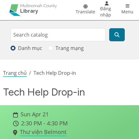
Skip to main content
Main 
Multnomah County
Đăng
Library
Translate
Menu
nhập
Search
Tìm kiếm
Danh mục
Trang mạng
Breadcrumb
Trang chủ
Tech Help Drop-in
Tech Help Drop-in
Sun Apr 21
2:30 PM - 4:30 PM
Thư viện Belmont