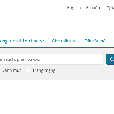
English
Español
简
ơng trình & Lớp học
Ghé thăm
Đặt câu hỏi
rch
m kiếm
Danh mục
Trang mạng