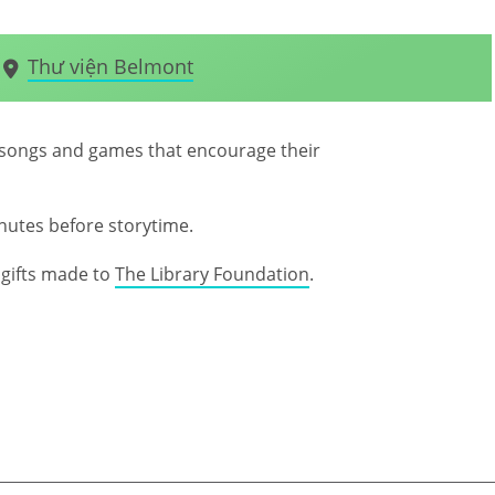
Thư viện Belmont
s, songs and games that encourage their
inutes before storytime.
gifts made to
The Library Foundation
.