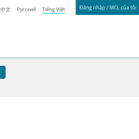
Login / My
Đăng nhập / MCL của tôi
体中文
Русский
Tiếng Việt