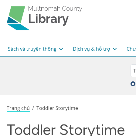
Skip to main content
Multnomah County
Library
Main navigation
Sách và truyền thông
Dịch vụ & hỗ trợ
Chư
Sea
Tì
Breadcrumb
Trang chủ
Toddler Storytime
Toddler Storytime