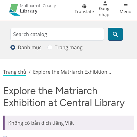
Skip to main content
Main 
Multnomah County
Đăng
Library
Translate
Menu
nhập
Search
Tìm kiếm
Danh mục
Trang mạng
Breadcrumb
Trang chủ
Explore the Matriarch Exhibition...
Explore the Matriarch
Exhibition at Central Library
Không có bản dịch tiếng Việt