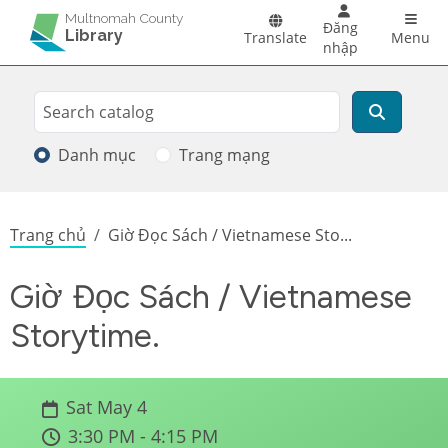
Skip to main content
Main 
Multnomah County
Đăng
Library
Translate
Menu
nhập
Search
Tìm kiếm
Danh mục
Trang mạng
Breadcrumb
Trang chủ
Giờ Đọc Sách / Vietnamese Sto...
Giờ Đọc Sách / Vietnamese
Storytime.
Sat May 4
3:30 PM - 4:15 PM