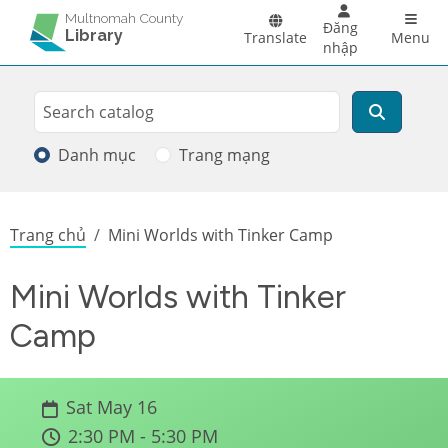
Skip to main content
Main 
Multnomah County
Đăng
Library
Translate
Menu
nhập
Search
Tìm kiếm
Danh mục
Trang mạng
Breadcrumb
Trang chủ
Mini Worlds with Tinker Camp
Mini Worlds with Tinker
Camp
Sat May 16
2:30 PM - 5:30 PM