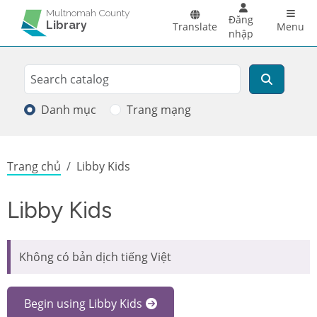
Skip to main content
Main 
Multnomah County
Đăng
Library
Translate
Menu
nhập
Search
Tìm kiếm
Danh mục
Trang mạng
Breadcrumb
Trang chủ
Libby Kids
Libby Kids
Không có bản dịch tiếng Việt
Begin using Libby Kids