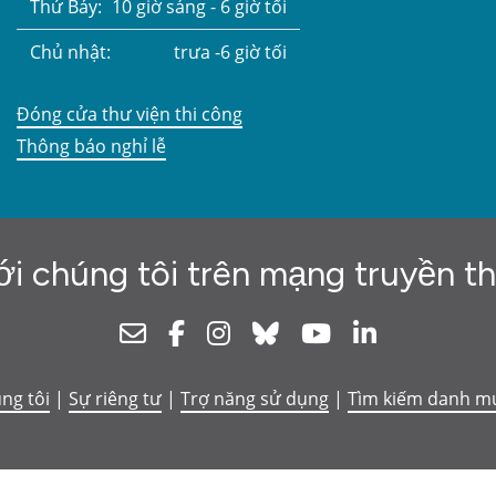
Thứ Bảy:
10 giờ sáng - 6 giờ tối
Chủ nhật:
trưa -6 giờ tối
Đóng cửa thư viện thi công
Thông báo nghỉ lễ
ới chúng tôi trên mạng truyền t
Newsletter
Facebook
Instagram
Bluesky
Youtube
Linkedin
úng tôi
|
Sự riêng tư
|
Trợ năng sử dụng
|
Tìm kiếm danh m