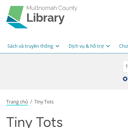
Skip to main content
Multnomah County
Library
Main navigation
Sách và truyền thông
Dịch vụ & hỗ trợ
Chư
Sea
Tì
Breadcrumb
Trang chủ
Tiny Tots
Tiny Tots