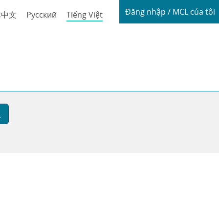
Login / My
Đăng nhập / MCL của tôi
体中文
Русский
Tiếng Việt