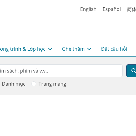
English
Español
简
ơng trình & Lớp học
Ghé thăm
Đặt câu hỏi
rch
m kiếm
Danh mục
Trang mạng