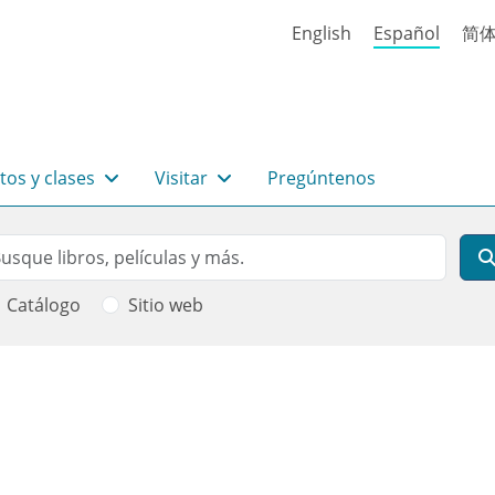
English
Español
简
tos y clases
Visitar
Pregúntenos
rch
scar
Catálogo
Sitio web
 ayuda a la navegación