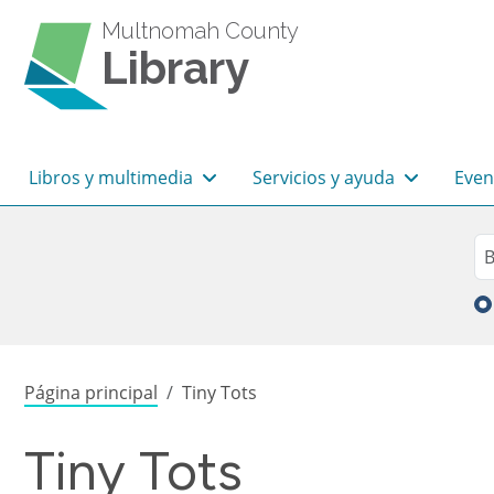
Pasar al contenido principal
Multnomah County
Library
Navegación principal
Libros y multimedia
Servicios y ayuda
Even
Sea
Bu
Sobrescribir enlaces de
Página principal
Tiny Tots
Tiny Tots