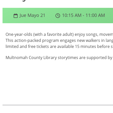
Jue Mayo 21
10:15 AM - 11:00 AM
One-year-olds (with a favorite adult) enjoy songs, movem
This action-packed program engages new walkers in lang
limited and free tickets are available 15 minutes before 
Multnomah County Library storytimes are supported by 