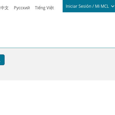
Login / My
Iniciar Sesión / Mi MCL
体中文
Русский
Tiếng Việt