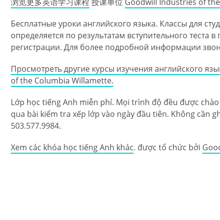
浏览更多英语学习课程
授课单位
Goodwill Industries of th
Бесплатные уроки английского языка. Классы для сту
определяется по результатам вступительного теста в
регистрации. Для более подробной информации звонит
Просмотреть другие курсы изучения английского язы
of the Columbia Willamette.
Lớp học tiếng Anh miễn phí. Mọi trình độ đều được chà
qua bài kiểm tra xếp lớp vào ngày đầu tiên. Không cần ghi 
503.577.9984.
Xem các khóa học tiếng Anh khác
. được tổ chức bởi
Good