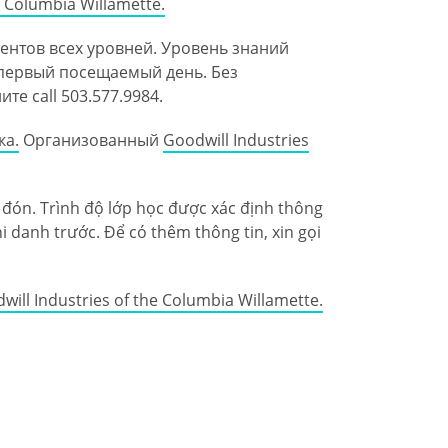
e Columbia Willamette.
дентов всех уровней. Уровень знаний
 первый посещаемый день. Без
е call 503.577.9984.
ка.
Oрганизованный
Goodwill Industries
o đón. Trình độ lớp học được xác định thông
danh trước. Để có thêm thông tin, xin gọi
will Industries of the Columbia Willamette.