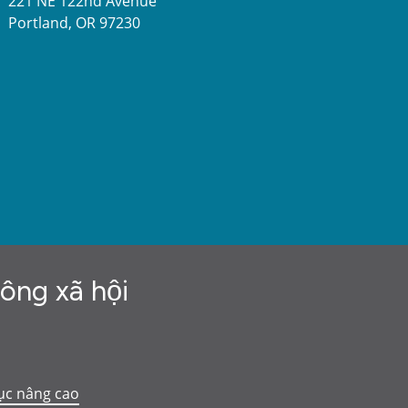
221 NE 122nd Avenue
Portland, OR 97230
hông xã hội
ục nâng cao