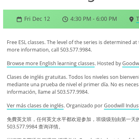
Fri Dec 12
4:30 PM - 6:00 PM
T
Free ESL classes. The level of the series is determined at 
more information, call 503.577.9984.
Browse more English learning classes
. Hosted by
Goodwil
Clases de inglés gratuitas. Todos los niveles son bienveni
mediante una prueba de nivel el primer día. No es neces
información, llame al 503.577.9984.
Ver más clases de inglés
. Organizado por
Goodwill Indus
免費英文班，任何英文水平都欢迎参加，班级级别由第一天
503.577.9984 查询详情。