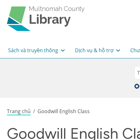
Skip to main content
Multnomah County
Library
Main navigation
Sách và truyền thông
Dịch vụ & hỗ trợ
Chư
Sea
Tì
Breadcrumb
Trang chủ
Goodwill English Class
Goodwill English Cl