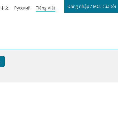
Login / My
Đăng nhập / MCL của tôi
体中文
Русский
Tiếng Việt