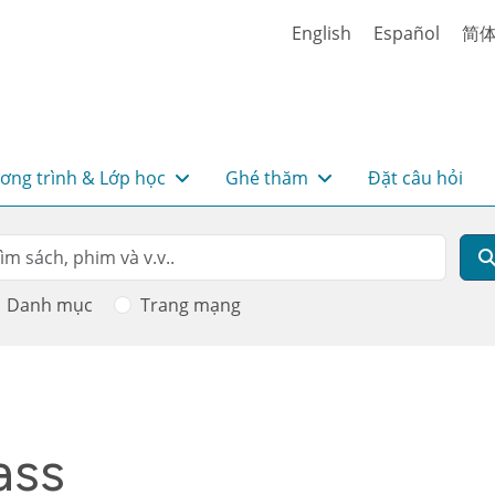
English
Español
简
ơng trình & Lớp học
Ghé thăm
Đặt câu hỏi
rch
m kiếm
Danh mục
Trang mạng
ass