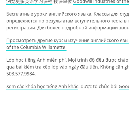
浏览更多英语学习课程
授课单位
Goodwill Industries of th
Бесплатные уроки английского языка. Классы для сту
определяется по результатам вступительного теста в
регистрации. Для более подробной информации звонит
Просмотреть другие курсы изучения английского язы
of the Columbia Willamette.
Lớp học tiếng Anh miễn phí. Mọi trình độ đều được chà
qua bài kiểm tra xếp lớp vào ngày đầu tiên. Không cần ghi 
503.577.9984.
Xem các khóa học tiếng Anh khác
. được tổ chức bởi
Good