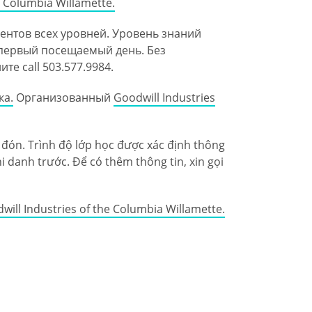
e Columbia Willamette.
дентов всех уровней. Уровень знаний
 первый посещаемый день. Без
е call 503.577.9984.
ка.
Oрганизованный
Goodwill Industries
o đón. Trình độ lớp học được xác định thông
danh trước. Để có thêm thông tin, xin gọi
will Industries of the Columbia Willamette.