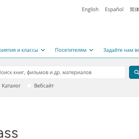
English
Español
简
иятия и классы
Посетителям
Задайте нам в
rch
оиск
Каталог
Вебсайт
ass