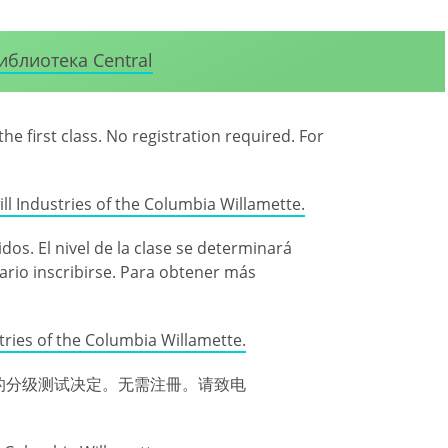
иблиотека Central
the first class. No registration required. For
l Industries of the Columbia Willamette.
dos. El nivel de la clase se determinará
ario inscribirse. Para obtener más
tries of the Columbia Willamette.
的分级测试决定。无需注冊。请致电