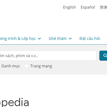
English
Español
简
ơng trình & Lớp học
Ghé thăm
Đặt câu hỏi
rch
m kiếm
Danh mục
Trang mạng
opedia