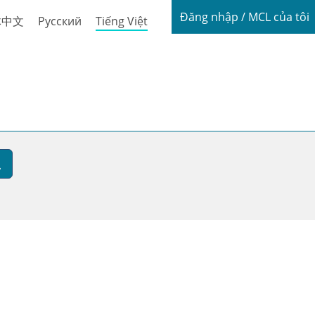
Login / My
Đăng nhập / MCL của tôi
体中文
Русский
Tiếng Việt