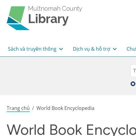
Skip to main content
Multnomah County
Library
Main navigation
Sách và truyền thông
Dịch vụ & hỗ trợ
Chư
Sea
Tì
Breadcrumb
Trang chủ
World Book Encyclopedia
World Book Encycl