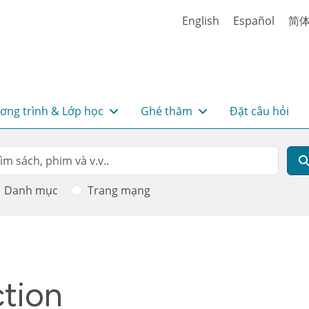
English
Español
简
ơng trình & Lớp học
Ghé thăm
Đặt câu hỏi
rch
m kiếm
Danh mục
Trang mạng
tion