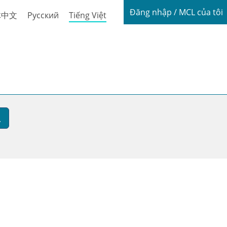
Login / My
Đăng nhập / MCL của tôi
体中文
Русский
Tiếng Việt