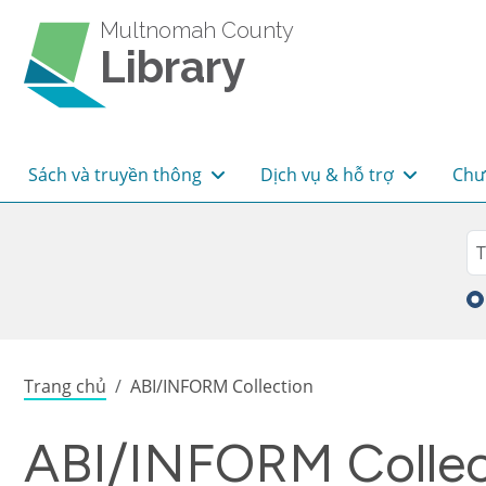
Skip to main content
Multnomah County
Library
Main navigation
Sách và truyền thông
Dịch vụ & hỗ trợ
Chư
Sea
Tì
Breadcrumb
Trang chủ
ABI/INFORM Collection
ABI/INFORM Collec