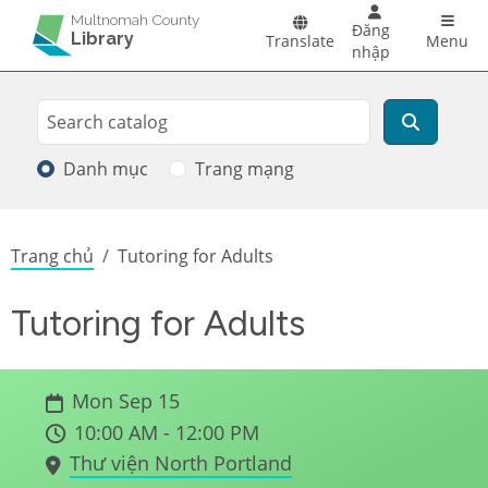
Skip to main content
Main 
Multnomah County
Đăng
Library
Translate
Menu
nhập
Search
Tìm kiếm
Danh mục
Trang mạng
Breadcrumb
Trang chủ
Tutoring for Adults
Tutoring for Adults
Mon Sep 15
10:00 AM - 12:00 PM
Thư viện North Portland