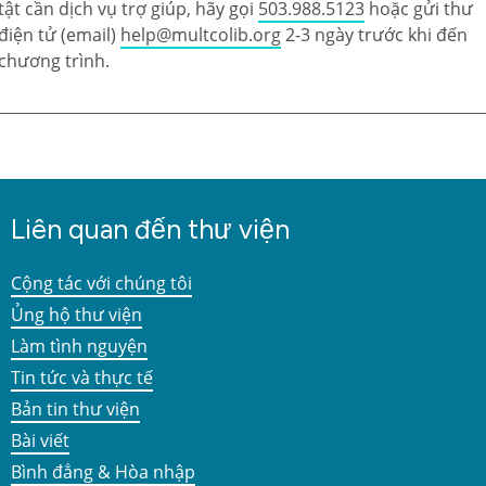
tật cần dịch vụ trợ giúp, hãy gọi
503.988.5123
hoặc gửi thư
điện tử (email)
help@multcolib.org
2-3 ngày trước khi đến
chương trình.
Liên quan đến thư viện
Cộng tác với chúng tôi
Ủng hộ thư viện
Làm tình nguyện
Tin tức và thực tế
Bản tin thư viện
Bài viết
Bình đẳng & Hòa nhập