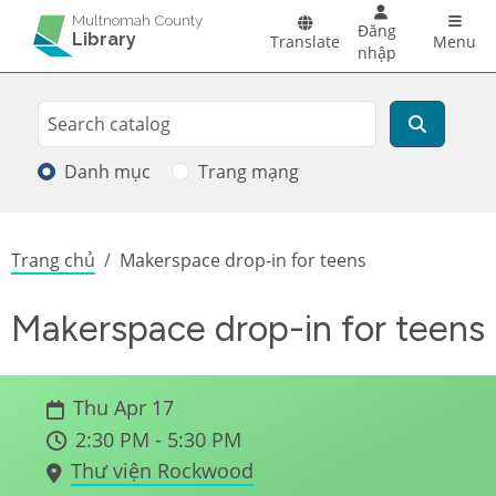
Skip to main content
Main 
Multnomah County
Đăng
Library
Translate
Menu
nhập
Search
Tìm kiếm
Danh mục
Trang mạng
Breadcrumb
Trang chủ
Makerspace drop-in for teens
Makerspace drop-in for teens
Thu Apr 17
2:30 PM - 5:30 PM
Thư viện Rockwood