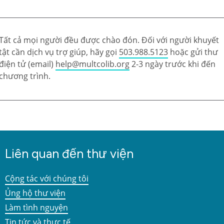
Tất cả mọi người đều được chào đón. Đối với người khuyết
tật cần dịch vụ trợ giúp, hãy gọi
503.988.5123
hoặc gửi thư
điện tử (email)
help@multcolib.org
2-3 ngày trước khi đến
chương trình.
Liên quan đến thư viện
Cộng tác với chúng tôi
Ủng hộ thư viện
Làm tình nguyện
Tin tức và thực tế