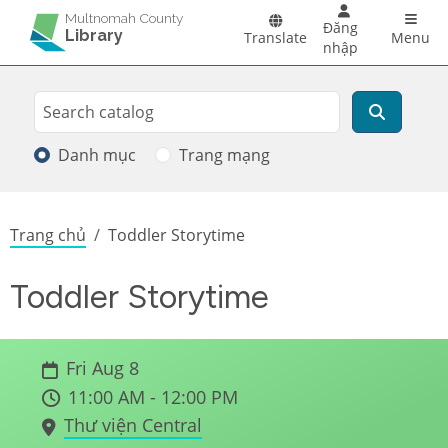
Skip to main content
Main 
Multnomah County
Đăng
Library
Translate
Menu
nhập
Search
Tìm kiếm
Danh mục
Trang mạng
Breadcrumb
Trang chủ
Toddler Storytime
Toddler Storytime
Fri Aug 8
11:00 AM - 12:00 PM
Thư viện Central