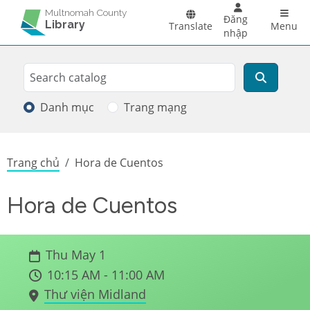
Skip to main content
Main 
Multnomah County
Đăng
Library
Translate
Menu
nhập
Search
Tìm kiếm
Danh mục
Trang mạng
Breadcrumb
Trang chủ
Hora de Cuentos
Hora de Cuentos
Thu May 1
10:15 AM - 11:00 AM
Thư viện Midland