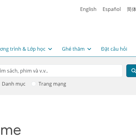
English
Español
简
ơng trình & Lớp học
Ghé thăm
Đặt câu hỏi
rch
m kiếm
Danh mục
Trang mạng
time