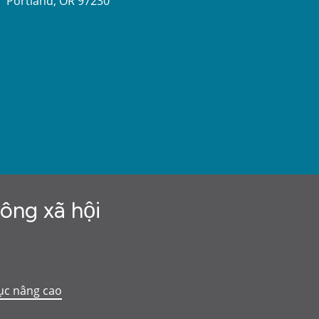
Portland, OR 97230
hông xã hội
ục nâng cao