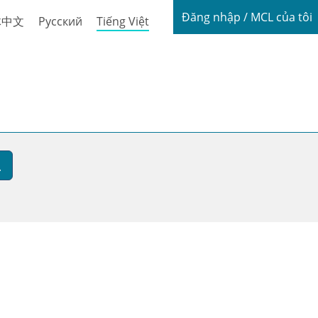
Login / My
Đăng nhập / MCL của tôi
体中文
Русский
Tiếng Việt