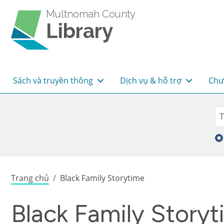
Skip to main content
Multnomah County
Library
Main navigation
Sách và truyền thông
Dịch vụ & hỗ trợ
Chư
Sea
Tì
Breadcrumb
Trang chủ
Black Family Storytime
Black Family Story