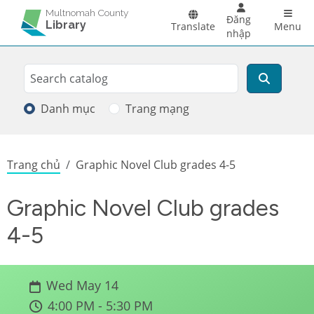
Skip to main content
Main 
Multnomah County
Đăng
Library
Translate
Menu
nhập
Search
Tìm kiếm
Danh mục
Trang mạng
Breadcrumb
Trang chủ
Graphic Novel Club grades 4-5
Graphic Novel Club grades
4-5
Wed May 14
4:00 PM - 5:30 PM