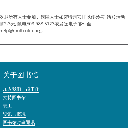
欢迎所有人士参加 , 残障人士如需特别安排以便参与, 请於活动
前2-3天, 致电
503.988.5123
或发送电子邮件至
help@multcolib.org
.
关于图书馆
加入我们一起工作
支持图书馆
志工
资讯与概况
图书馆时事通讯