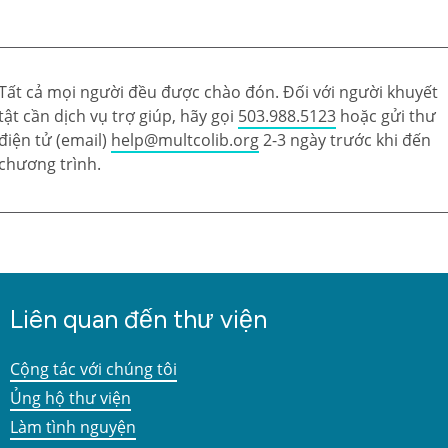
Tất cả mọi người đều được chào đón. Đối với người khuyết
tật cần dịch vụ trợ giúp, hãy gọi
503.988.5123
hoặc gửi thư
điện tử (email)
help@multcolib.org
2-3 ngày trước khi đến
chương trình.
Liên quan đến thư viện
Cộng tác với chúng tôi
Ủng hộ thư viện
Làm tình nguyện