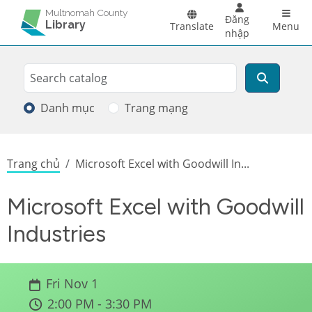
Skip to main content
Main 
Multnomah County
Đăng
Library
Translate
Menu
nhập
Search
Tìm kiếm
Danh mục
Trang mạng
Breadcrumb
Trang chủ
Microsoft Excel with Goodwill In...
Microsoft Excel with Goodwill
Industries
Fri Nov 1
2:00 PM - 3:30 PM