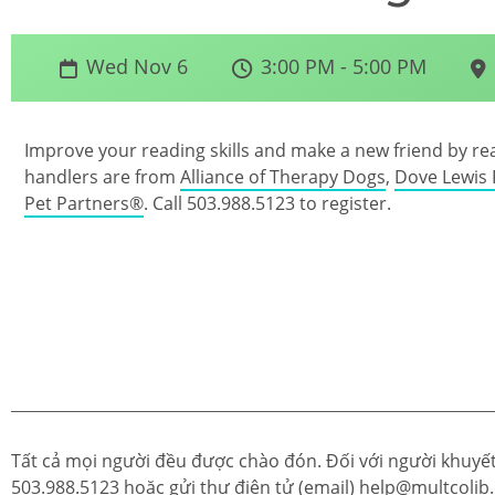
Wed Nov 6
3:00 PM - 5:00 PM
Improve your reading skills and make a new friend by re
handlers are from
Alliance of Therapy Dogs
,
Dove Lewis 
Pet Partners®
. Call 503.988.5123 to register.
Tất cả mọi người đều được chào đón. Đối với người khuyết 
503.988.5123
hoặc gửi thư điện tử (email)
help@multcolib