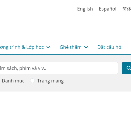
English
Español
简
ơng trình & Lớp học
Ghé thăm
Đặt câu hỏi
rch
m kiếm
Danh mục
Trang mạng