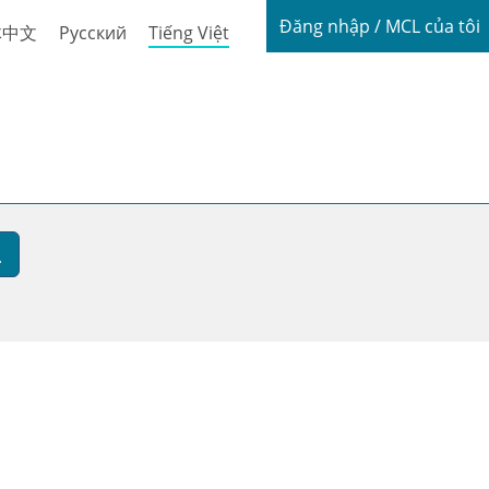
Login / My
Đăng nhập / MCL của tôi
体中文
Русский
Tiếng Việt