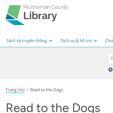
Skip to main content
Multnomah County
Library
Main navigation
Sách và truyền thông
Dịch vụ & hỗ trợ
Chư
Sea
Tì
Breadcrumb
Trang chủ
Read to the Dogs
Read to the Dogs