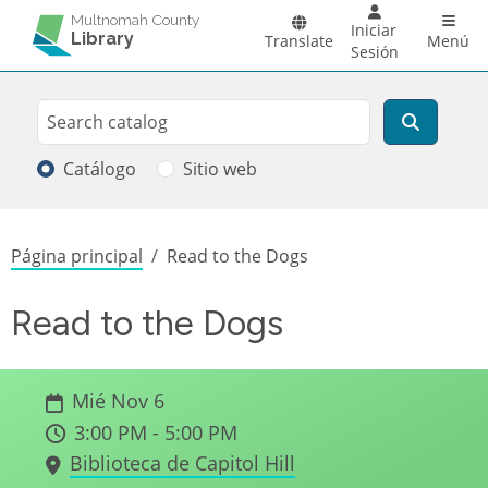
Pasar al contenido principal
Main 
Multnomah County
Iniciar
Library
Translate
Menú
Sesión
Search
Buscar
Catálogo
Sitio web
Sobrescribir enlaces de ayuda a la
Página principal
Read to the Dogs
Read to the Dogs
Mié Nov 6
3:00 PM - 5:00 PM
Biblioteca de Capitol Hill