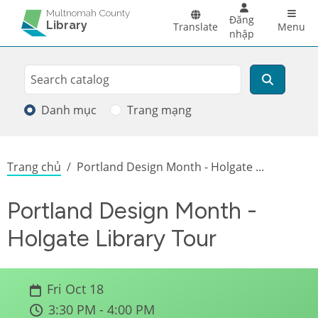
Skip to main content
Main 
Multnomah County
Đăng
Library
Translate
Menu
nhập
Search
Tìm kiếm
Danh mục
Trang mạng
Breadcrumb
Trang chủ
Portland Design Month - Holgate ...
Portland Design Month -
Holgate Library Tour
Fri Oct 18
3:30 PM - 4:00 PM