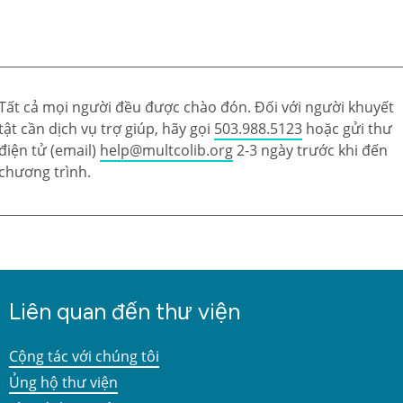
Tất cả mọi người đều được chào đón. Đối với người khuyết
tật cần dịch vụ trợ giúp, hãy gọi
503.988.5123
hoặc gửi thư
điện tử (email)
help@multcolib.org
2-3 ngày trước khi đến
chương trình.
Liên quan đến thư viện
Cộng tác với chúng tôi
Ủng hộ thư viện