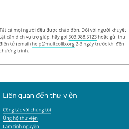
Tất cả mọi người đều được chào đón. Đối với người khuyết
tật cần dịch vụ trợ giúp, hãy gọi
503.988.5123
hoặc gửi thư
điện tử (email)
help@multcolib.org
2-3 ngày trước khi đến
chương trình.
Liên quan đến thư viện
Cộng tác với chúng tôi
Ủng hộ thư viện
Làm tình nguyện