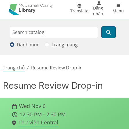
Skip to main content
Main 
Multnomah County
Đăng
Library
Translate
Menu
nhập
Search
Tìm kiếm
Danh mục
Trang mạng
Breadcrumb
Trang chủ
Resume Review Drop-in
Resume Review Drop-in
Wed Nov 6
12:30 PM - 2:30 PM
Thư viện Central