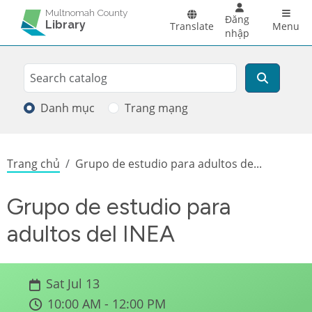
Skip to main content
Main 
Multnomah County
Đăng
Library
Translate
Menu
nhập
Search
Tìm kiếm
Danh mục
Trang mạng
Breadcrumb
Trang chủ
Grupo de estudio para adultos de...
Grupo de estudio para
adultos del INEA
Sat Jul 13
10:00 AM - 12:00 PM